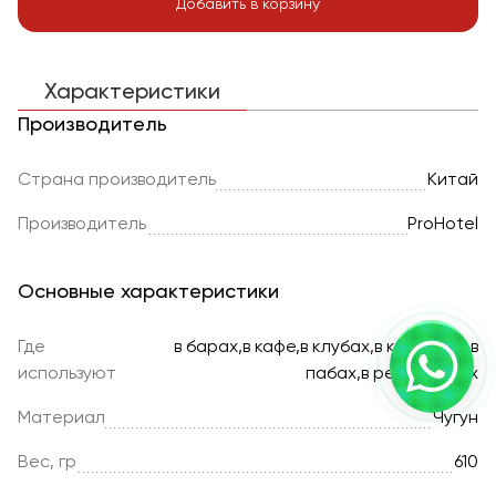
Добавить в корзину
Характеристики
Производитель
Страна производитель
Китай
Производитель
ProHotel
Основные характеристики
Где
в барах,в кафе,в клубах,в кофейнях,в
используют
пабах,в ресторанах
Материал
Чугун
Вес, гр
610