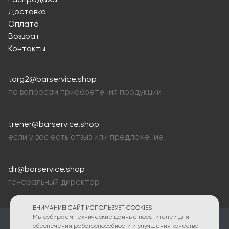
Доставка
Оплата
Возврат
Контакты
torg2@barservice.shop
по вопросам приобретения продукции
trener@barservice.shop
если у вас есть отзыв или предложение
dir@barservice.shop
генеральный директор
ВНИМАНИЕ! САЙТ ИСПОЛЬЗУЕТ COOKIES
Мы собираем технические данные посетителей для
ПОЛИТИКА КОНФИДЕНЦИАЛЬНОСТИ
обеспечения работоспособности и улучшения качества