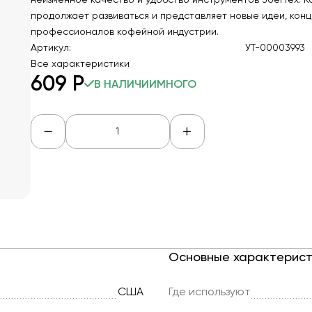
неизменное качество и удобство инструментов JoeFrex. 
продолжает развиваться и представляет новые идеи, конц
профессионалов кофейной индустрии.
Артикул:
УТ-00003993
Все характеристики
609
Р
В НАЛИЧИИ
МНОГО
Основные характерист
США
Где используют