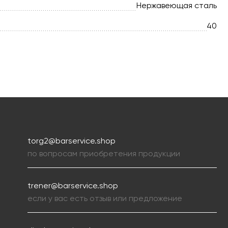
Нержавеющая сталь
40
torg2@barservice.shop
по вопросам приобретения продукции
trener@barservice.shop
если у вас есть отзыв или предложение