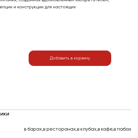
Компания, созданная вдохновленным изобретателем,
епции и конструкции для настоящих
Добавить в корзину
ики
в барах,в ресторанах,в клубах,в кафе,в пабах