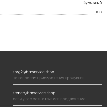
Бумажный
100
torg2@barservice.shop
по вопросам приобретения продукции
trener@barservice.shop
если у вас есть отзыв или предложение