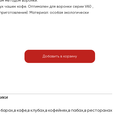
ым методом воронки.
ух чашек кофе. Оптимален для воронки серии V60 ,
приготовления). Материал: особая экологически
Добавить в корзину
ики
 барах,в кафе,в клубах,в кофейнях,в пабах,в ресторанах