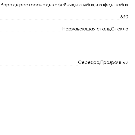
 барах,в ресторанах,в кофейнях,в клубах,в кафе,в пабах
630
Нержавеющая сталь,Стекло
Серебро,Прозрачный