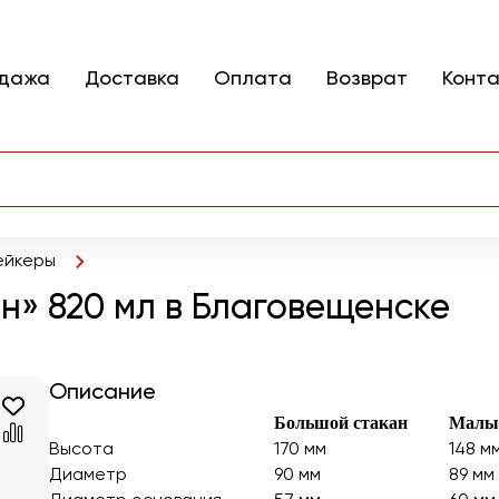
одажа
Доставка
Оплата
Возврат
Конт
йкеры
н» 820 мл в Благовещенске
Описание
Большой стакан
Малый
Высота
170 мм
148 м
Диаметр
90 мм
89 мм