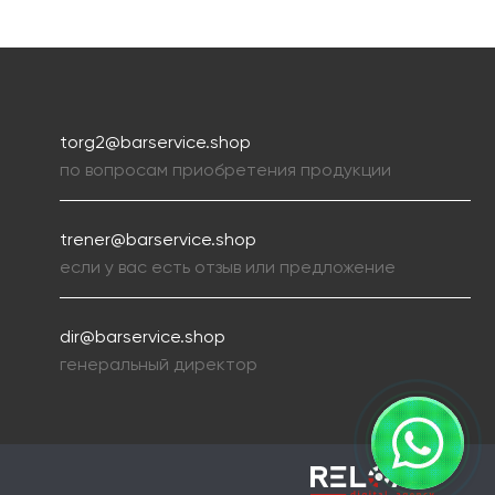
torg2@barservice.shop
по вопросам приобретения продукции
trener@barservice.shop
если у вас есть отзыв или предложение
dir@barservice.shop
генеральный директор