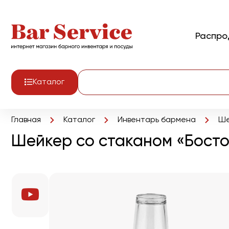
Распр
Каталог
Главная
Каталог
Инвентарь бармена
Ше
Шейкер cо стаканом «Босто