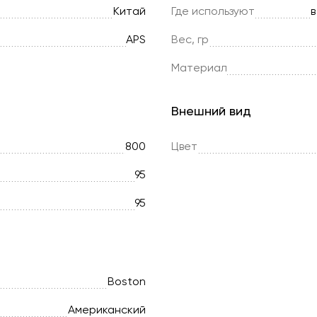
Китай
Где используют
в
APS
Вес, гр
Материал
Внешний вид
800
Цвет
95
95
Boston
Американский