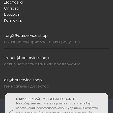
Доставка
Оплата
Возврат
Контакты
torg2@barservice.shop
по вопросам приобретения продукции
trener@barservice.shop
если у вас есть отзыв или предложение
dir@barservice.shop
генеральный директор
ВНИМАНИЕ! САЙТ ИСПОЛЬЗУЕТ COOKIES
Мы собираем технические данные посетителей для
ПОЛИТИКА КОНФИДЕНЦИАЛЬНОСТИ
обеспечения работоспособности и улучшения качества
обслуживания. Продолжая использовать ресурс, Вы