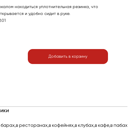
калом находиться уплотнительная резинка, что
крывается и удобно сидит в руке.
801
Добавить в корзину
ики
 барах,в ресторанах,в кофейнях,в клубах,в кафе,в пабах