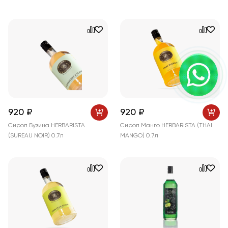
920 ₽
920 ₽
Сироп Бузина HERBARISTA
Сироп Манго HERBARISTA (THAI
(SUREAU NOIR) 0.7л
MANGO) 0.7л