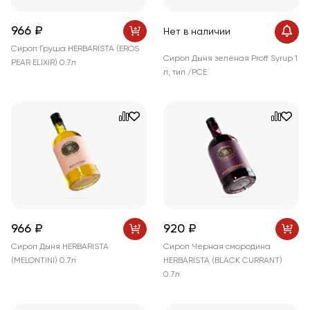
966 ₽
Нет в наличии
Сироп Груша HERBARISTA (EROS
Сироп Дыня зелёная Proff Syrup 1
PEAR ELIXIR) 0.7л
л, тип./PCE
966 ₽
920 ₽
Сироп Дыня HERBARISTA
Сироп Черная смородина
(MELONTINI) 0.7л
HERBARISTA (BLACK CURRANT)
0.7л