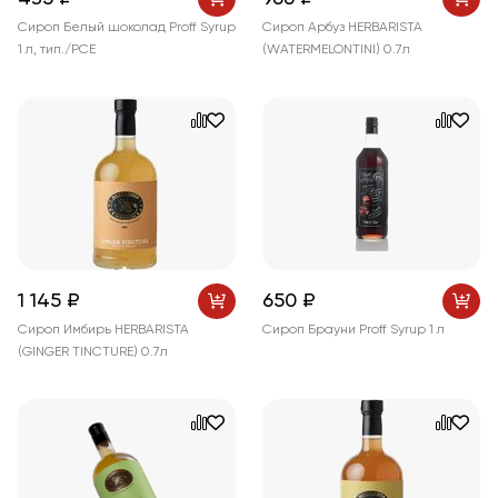
Сироп Белый шоколад Proff Syrup
Сироп Арбуз HERBARISTA
1 л, тип./PCE
(WATERMELONTINI) 0.7л
1 145 ₽
650 ₽
Сироп Имбирь HERBARISTA
Сироп Брауни Proff Syrup 1 л
(GINGER TINCTURE) 0.7л