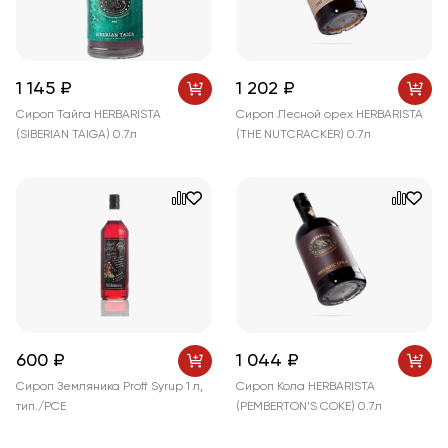
1 145 ₽
1 202 ₽
Сироп Тайга HERBARISTA
Сироп Лесной орех HERBARISTA
(SIBERIAN TAIGA) 0.7л
(THE NUTCRACKER) 0.7л
600 ₽
1 044 ₽
Сироп Земляника Proff Syrup 1 л,
Сироп Кола HERBARISTA
тип./PCE
(PEMBERTON’S COKE) 0.7л