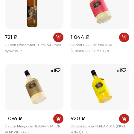
721 ₽
1 044 ₽
Сироп SweetShot "Лесной Орех"
Сироп Личи HERBARISTA
бутылка 1л
(CHINENSIS PLUM) 0.7л
1 096 ₽
920 ₽
Сироп Миндаль HERBARISTA (DR.
Сироп Банан HERBARISTA (KING
ALMOND) 0.7л
KONG) 0.7л