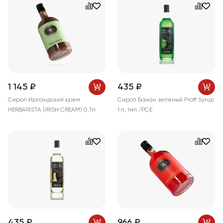
1 145 ₽
435 ₽
Сироп Ирландский крем
Сироп Банан зелёный Proff Syrup
HERBARISTA (IRISH CREAM) 0.7л
1 л, тип./PCE
435 ₽
966 ₽