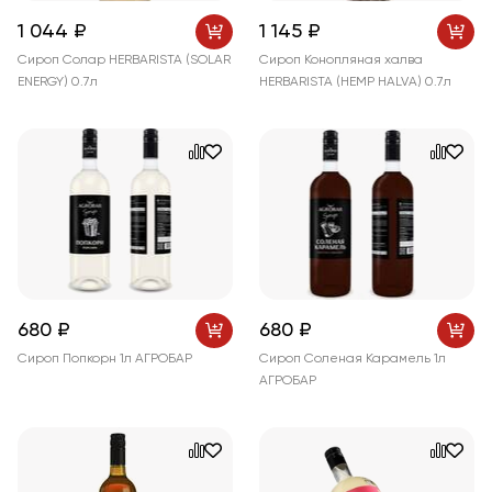
1 044 ₽
1 145 ₽
Сироп Солар HERBARISTA (SOLAR
Сироп Конопляная халва
ENERGY) 0.7л
HERBARISTA (HEMP HALVA) 0.7л
680 ₽
680 ₽
Сироп Попкорн 1л АГРОБАР
Сироп Соленая Карамель 1л
АГРОБАР