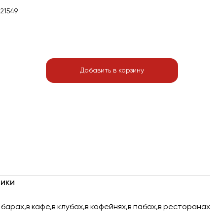
21549
Добавить в корзину
ики
 барах,в кафе,в клубах,в кофейнях,в пабах,в ресторанах