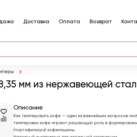
одажа
Доставка
Оплата
Возврат
Конт
мперы
58,35 мм из нержавеющей ста
Описание
Как темперовать кофе — один из важнейших вопросов люб
темперовки кофе играют решающую роль в формировании
(портафильтра) кофемашины.