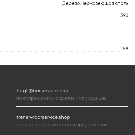
Дерево,Нержавеющая сталь
390
58
torg2@barservice.shop
по вопросам приобретения продукции
trener@barservice.shop
если у вас есть отзыв или предложение