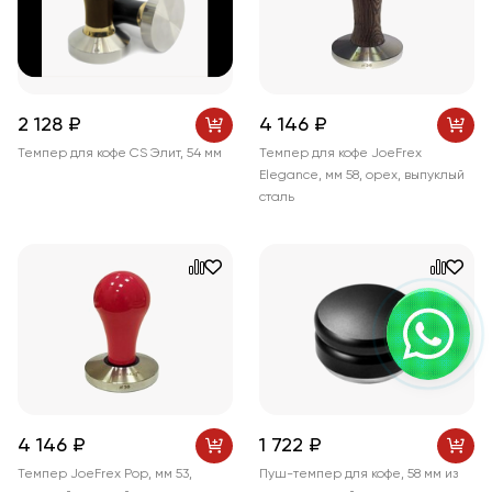
2 128 ₽
4 146 ₽
Темпер для кофе CS Элит, 54 мм
Темпер для кофе JoeFrex
Elegance, мм 58, орех, выпуклый
сталь
4 146 ₽
1 722 ₽
Темпер JoeFrex Pop, мм 53,
Пуш-темпер для кофе, 58 мм из