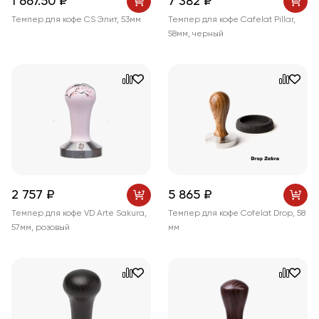
1 667
.50
₽
7 382 ₽
Темпер для кофе CS Элит, 53мм
Темпер для кофе Cafelat Pillar,
58мм, черный
2 757 ₽
5 865 ₽
Темпер для кофе VD Arte Sakura,
Темпер для кофе Cofelat Drop, 58
57мм, розовый
мм