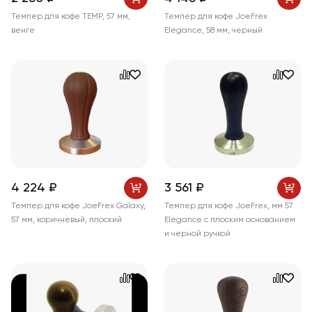
Темпер для кофе TEMP, 57 мм,
Темпер для кофе JoeFrex
венге
Elegance, 58 мм, черный
4 224 ₽
3 561 ₽
Темпер для кофе JoeFrex Galaxy,
Темпер для кофе JoeFrex, мм 57
57 мм, коричневый, плоский
Elegance с плоским основанием
и черной ручкой