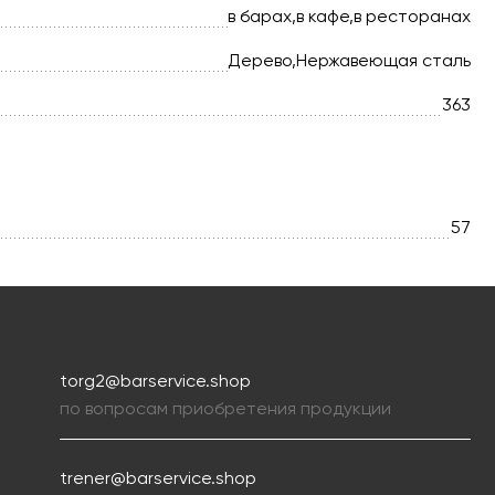
в барах,в кафе,в ресторанах
Дерево,Нержавеющая сталь
363
57
torg2@barservice.shop
по вопросам приобретения продукции
trener@barservice.shop